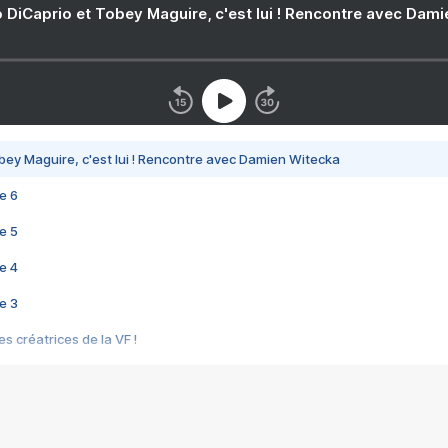
 DiCaprio et Tobey Maguire, c'est lui ! Rencontre avec Dam
bey Maguire, c'est lui ! Rencontre avec Damien Witecka
e 6
e 5
e 4
e 3
s créatrices de la VF !
e 2
e 1
e Mektoub My Love arrive enfin ! Rencontre avec Shaïn Boumedine et Sal