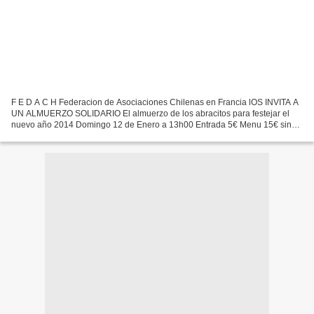
F E D A C H Federacion de Asociaciones Chilenas en Francia lOS INVITA A
UN ALMUERZO SOLIDARIO El almuerzo de los abracitos para festejar el
nuevo año 2014 Domingo 12 de Enero a 13h00 Entrada 5€ Menu 15€ sin
entrada Cola de Mono y Pan de Pascua Empanada...