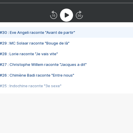
#30 : Eve Angeli raconte "Avant de partir"
#29 : MC Solaar raconte "Bouge de là"
28 : Lorie raconte "Je vais vite"
#27 : Christophe Willem raconte "Jacques a dit"
#26 : Chimène Badi raconte "Entre nous"
#25 : Indochine raconte "3e sexe"
#24 : Zaho raconte "C'est chelou"
#23 : Patrick Bruel raconte "Au café des délices"
#22 : Kyo raconte "Le chemin"
#21 : Nolwenn Leroy raconte "Cassé"