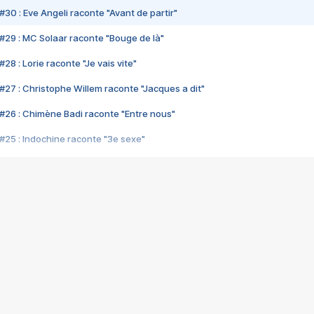
#30 : Eve Angeli raconte "Avant de partir"
#29 : MC Solaar raconte "Bouge de là"
28 : Lorie raconte "Je vais vite"
#27 : Christophe Willem raconte "Jacques a dit"
#26 : Chimène Badi raconte "Entre nous"
#25 : Indochine raconte "3e sexe"
#24 : Zaho raconte "C'est chelou"
#23 : Patrick Bruel raconte "Au café des délices"
#22 : Kyo raconte "Le chemin"
#21 : Nolwenn Leroy raconte "Cassé"
#20 : Patrick Hernandez raconte "Born to be alive"
#19 : Lorie raconte "Près de moi"