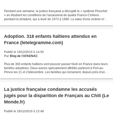
Pendant une semaine, la justice française a décrypté le « système Pinochet
» en étudiant les conditions de l'assassinat de quatre Franco-Chiliens
pendant la dictature, qui a duré de 1973 à 1990. La sœur d'une victime m'a
raconté ce drôle de procès, où...
Adoption. 318 enfants haïtiens attendus en
France (letelegramme.com)
Publié le 19/12/2010 à 14:55
Par
Blog de l'AFAENAC
Plus de 300 enfants haïtiens vont pouvoir passer Noël en France dans leurs
familles adoptives. Deux avions spécialement affrétés partiront à Port-au-
Prince les 21 et 23décembre. Les familles qui réclament, depuis près d'un
an, de faire venir d'Haïti plus...
La justice française condamne les accusés
jugés pour la disparition de Français au Chili (Le
Monde.fr)
Publié le 18/12/2010 à 13:48