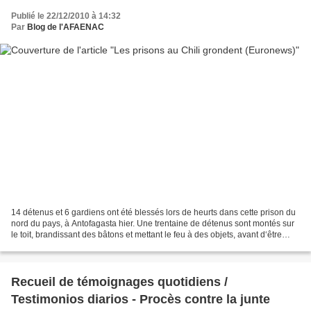
Publié le 22/12/2010 à 14:32
Par
Blog de l'AFAENAC
14 détenus et 6 gardiens ont été blessés lors de heurts dans cette prison du
nord du pays, à Antofagasta hier. Une trentaine de détenus sont montés sur
le toit, brandissant des bâtons et mettant le feu à des objets, avant d‘être
évacués. La prison d’Antofagasta...
Recueil de témoignages quotidiens /
Testimonios diarios - Procès contre la junte