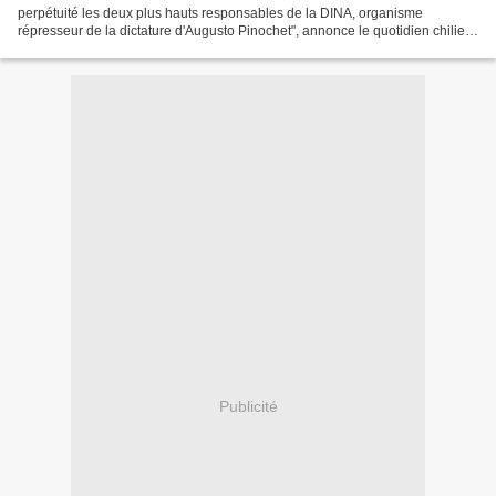
perpétuité les deux plus hauts responsables de la DINA, organisme
répresseur de la dictature d'Augusto Pinochet", annonce le quotidien chilien
La Nación. Il s'agit du général en retraite...
Publicité