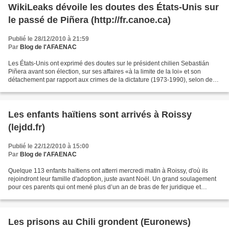
WikiLeaks dévoile les doutes des États-Unis sur
le passé de Piñera (http://fr.canoe.ca)
Publié le 28/12/2010 à 21:59
Par
Blog de l'AFAENAC
Les États-Unis ont exprimé des doutes sur le président chilien Sebastián
Piñera avant son élection, sur ses affaires «à la limite de la loi» et son
détachement par rapport aux crimes de la dictature (1973-1990), selon des
câbles diplomatiques révélés...
Les enfants haïtiens sont arrivés à Roissy
(lejdd.fr)
Publié le 22/12/2010 à 15:00
Par
Blog de l'AFAENAC
Quelque 113 enfants haïtiens ont atterri mercredi matin à Roissy, d'où ils
rejoindront leur famille d'adoption, juste avant Noël. Un grand soulagement
pour ces parents qui ont mené plus d’un an de bras de fer juridique et
diplomatique. Ils passeront finalement...
Les prisons au Chili grondent (Euronews)