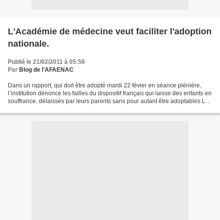
L'Académie de médecine veut faciliter l'adoption
nationale.
Publié le 21/02/2011 à 05:56
Par
Blog de l'AFAENAC
Dans un rapport, qui doit être adopté mardi 22 févier en séance plénière,
l’institution dénonce les failles du dispositif français qui laisse des enfants en
souffrance, délaissés par leurs parents sans pour autant être adoptables Le
constat est sévère....