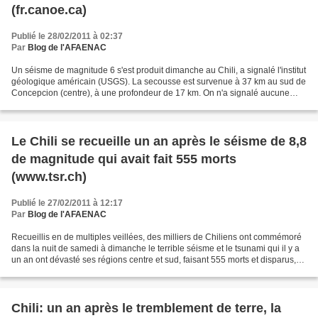
(fr.canoe.ca)
Publié le 28/02/2011 à 02:37
Par
Blog de l'AFAENAC
Un séisme de magnitude 6 s'est produit dimanche au Chili, a signalé l'institut
géologique américain (USGS). La secousse est survenue à 37 km au sud de
Concepcion (centre), à une profondeur de 17 km. On n'a signalé aucune
victime ni aucun dégât dans l'immédiat....
Le Chili se recueille un an après le séisme de 8,8
de magnitude qui avait fait 555 morts
(www.tsr.ch)
Publié le 27/02/2011 à 12:17
Par
Blog de l'AFAENAC
Recueillis en de multiples veillées, des milliers de Chiliens ont commémoré
dans la nuit de samedi à dimanche le terrible séisme et le tsunami qui il y a
un an ont dévasté ses régions centre et sud, faisant 555 morts et disparus,
220'000 familles sans...
Chili: un an après le tremblement de terre, la