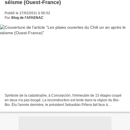
séisme (Ouest-France)
Publié le 27/02/2011 à 06:52
Par
Blog de l'AFAENAC
Symbole de la catastrophe, à Concepción, l'immeuble de 15 étages coupé
en deux n'a pas bougé. La reconstruction est lente dans la région du Bio-
Bio. Élu l'année dernière, le président Sebastián Piñera fait face à
l'impatience des Chiliens. Chili.De notre...