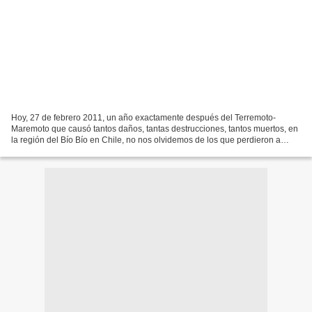
Hoy, 27 de febrero 2011, un año exactamente después del Terremoto-
Maremoto que causó tantos daños, tantas destrucciones, tantos muertos, en
la región del Bío Bío en Chile, no nos olvidemos de los que perdieron a
unos seres queridos, que perdieron sus...