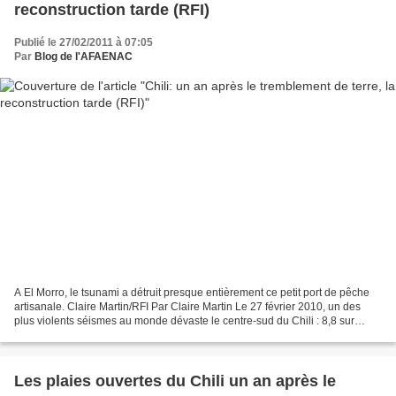
reconstruction tarde (RFI)
Publié le 27/02/2011 à 07:05
Par
Blog de l'AFAENAC
A El Morro, le tsunami a détruit presque entièrement ce petit port de pêche
artisanale. Claire Martin/RFI Par Claire Martin Le 27 février 2010, un des
plus violents séismes au monde dévaste le centre-sud du Chili : 8,8 sur
l’échelle de Richter. Suivi...
Les plaies ouvertes du Chili un an après le