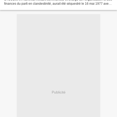
finances du parti en clandestinité, aurait été séquestré le 16 mai 1977 avec
deux autres Chiliens et cinq Argentins. [ Cliquez...
Publicité