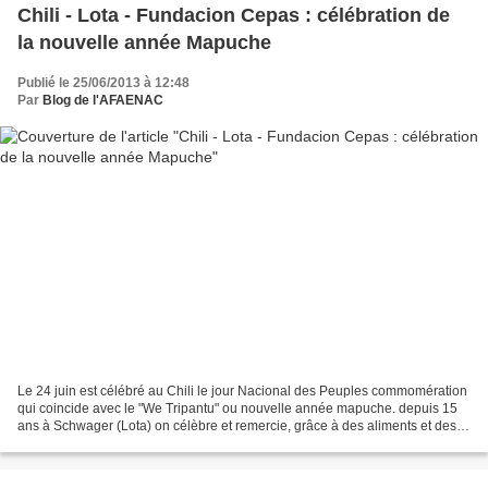
Chili - Lota - Fundacion Cepas : célébration de
la nouvelle année Mapuche
Publié le 25/06/2013 à 12:48
Par
Blog de l'AFAENAC
Le 24 juin est célébré au Chili le jour Nacional des Peuples commomération
qui coincide avec le "We Tripantu" ou nouvelle année mapuche. depuis 15
ans à Schwager (Lota) on célèbre et remercie, grâce à des aliments et des
saluts, le dieu "Ngenechen" pour...