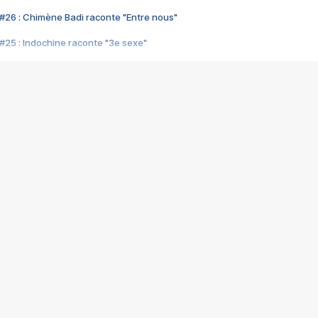
#26 : Chimène Badi raconte "Entre nous"
#25 : Indochine raconte "3e sexe"
#24 : Zaho raconte "C'est chelou"
#23 : Patrick Bruel raconte "Au café des délices"
#22 : Kyo raconte "Le chemin"
#21 : Nolwenn Leroy raconte "Cassé"
#20 : Patrick Hernandez raconte "Born to be alive"
#19 : Lorie raconte "Près de moi"
#18 : Michael Jones raconte "A nos actes manqués" (avec Jean-Jacque
#17 : Khaled raconte "Aïcha"
#16 : Corneille raconte "Parce qu'on vient de loin"
#15 : Indochine raconte "L'aventurier"