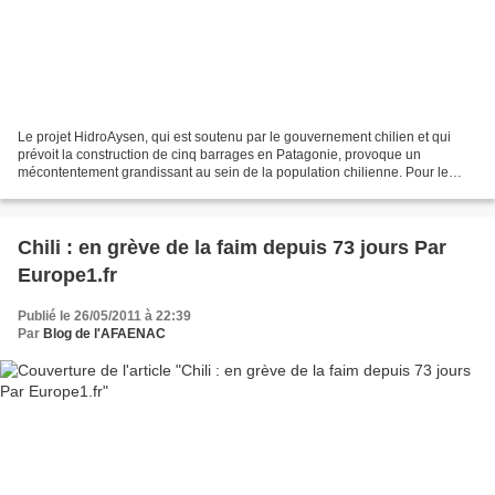
Le projet HidroAysen, qui est soutenu par le gouvernement chilien et qui
prévoit la construction de cinq barrages en Patagonie, provoque un
mécontentement grandissant au sein de la population chilienne. Pour le
troisième week-end consécutif, plus de 20'000...
Chili : en grève de la faim depuis 73 jours Par
Europe1.fr
Publié le 26/05/2011 à 22:39
Par
Blog de l'AFAENAC