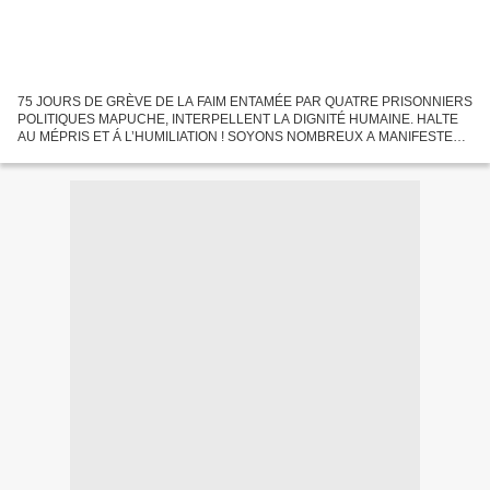
75 JOURS DE GRÈVE DE LA FAIM ENTAMÉE PAR QUATRE PRISONNIERS
POLITIQUES MAPUCHE, INTERPELLENT LA DIGNITÉ HUMAINE. HALTE
AU MÉPRIS ET Á L’HUMILIATION ! SOYONS NOMBREUX A MANIFESTER
CONTRE L’ÉTAT CHILIEN QUI SACCAGE LES TERRES ANCESTRALES
DU PEUPLE MAPUCHE...