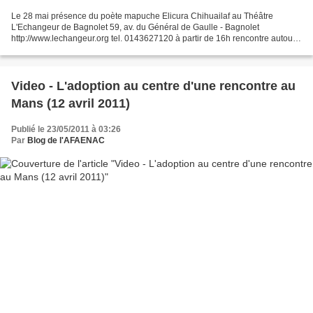
Le 28 mai présence du poète mapuche Elicura Chihuailaf au Théâtre
L'Echangeur de Bagnolet 59, av. du Général de Gaulle - Bagnolet
http://www.lechangeur.org tel. 0143627120 à partir de 16h rencontre autour
du film "Retour en terre mapuche" (Tierra, siempre...
Video - L'adoption au centre d'une rencontre au
Mans (12 avril 2011)
Publié le 23/05/2011 à 03:26
Par
Blog de l'AFAENAC