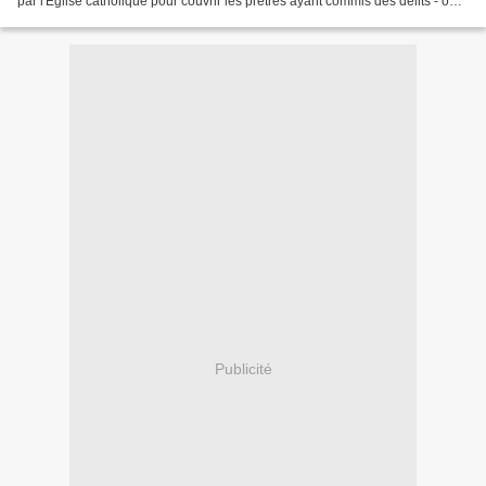
par l'Eglise catholique pour couvrir les prêtres ayant commis des délits - ou
des péchés, selon...
Publicité