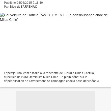
Publié le 04/06/2015 à 11:40
Par
Blog de l'AFAENAC
Lepetitjournal.com est allé à la rencontre de Claudia Dides Castillo,
directrice de l’ONG féministe Miles Chile. En plein débat sur la
dépénalisation de l’avortement, sa campagne choc à base de vidéos «
tutoriels » alimente les débats et cherche à faire...