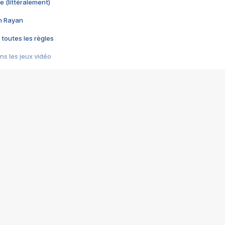
e (littéralement)
im Rayan
 toutes les règles
s les jeux vidéo
us choquant de Rockstar ? - Le scandale BULLY
e plus moche de Steam
du RÊVE tourne au CAUCHEMAR
pendant 8 heures
it… à tort
umiliés par un jeu vidéo
ire - Final Fantasy 8
ti un empire - Age of Empires
story DOFUS