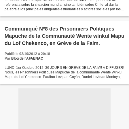
Le Monde Diplomatique se ha transformado no sólo en un periódico de
referencia sobre la situación mundial, sino también sobre Chile, al dar la
palabra a los principales dirigentes estudiantiles y actores sociales (en los
últimos números han escrito Camila...
Communiqué N°8 des Prisonniers Politiques
Mapuche de la Communauté Wente winkul Mapu
du Lof Chekenco, en Grève de la Faim.
Publié le 02/10/2012 à 20:18
Par
Blog de l'AFAENAC
LUNDI 1er Octobre 2012, 36 JOURS EN GREVE DE LA FAIM!! A DIFFUSER!
Nous, les Prisonniers Politiques Mapuche de la communauté Wente Winkul
Mapu du Lof Chekenco: Paulino Levipan Coyán, Daniel Levinao Montoya,
Rodrigo Montoya Melinao, et son porte-parole...