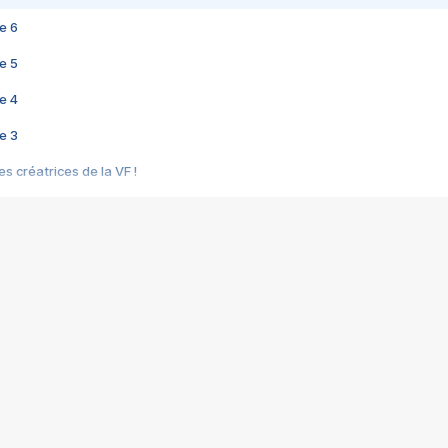
e 6
e 5
e 4
e 3
s créatrices de la VF !
e 2
e 1
e Mektoub My Love arrive enfin ! Rencontre avec Shaïn Boumedine et Sal
i : après Toni en famille
elle réalise le bouleversant Dites lui que je l'aime
ais ! Rencontre autour de Vie privée de Rebecca Zlotowski
 de Marguerite, Grave... Rencontre avec Ella Rumpf