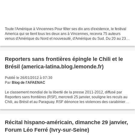
Toute l'Amérique à Vincennes Pour fêter ses dix ans d'existence, le festival
America qui se tient tous les deux ans à Vincennes, recevra 75 auteurs
venus d'Amérique du Nord et nouveauté, d'Amérique du Sud. Du 20 au 23
septembre 2012, le festival AMERICA...
Reporters sans frontières épingle le Chili et le
Brésil (america-latina.blog.lemonde.fr)
Publié le 26/01/2012 à 07:30
Par
Blog de l'AFAENAC
Le classement mondial de la liberté de la presse 2011-2012, diffusé par
Reporters sans frontières (RSF), mercredi 25 janvier, souligne les reculs au
Chili, au Brésil et au Paraguay. RSF dénonce les violences des carabiniers
chiliens envers les journalistes,...
Récital hispano-américain, dimanche 29 janvier,
Forum Léo Ferré (Ivry-sur-Seine)