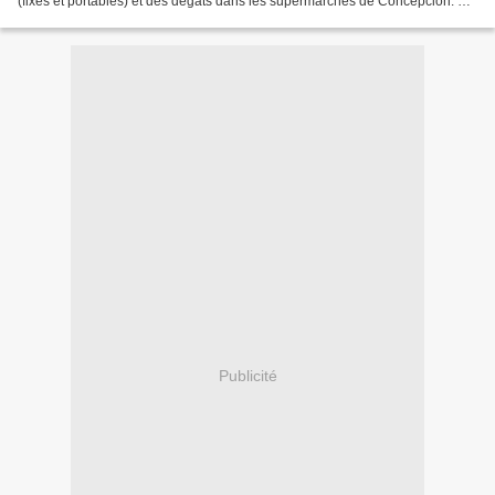
(fixes et portables) et des dégâts dans les supermarchés de Concepción. A
presque un mois du 2ème anniversaire...
Publicité