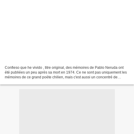
Confieso que he vivido , titre original, des mémoires de Pablo Neruda ont
été publiées un peu après sa mort en 1974. Ce ne sont pas uniquement les
mémoires de ce grand poète chilien, mais c'est aussi un concentré de
voyages, des contes, et un aperçu merveilleux...