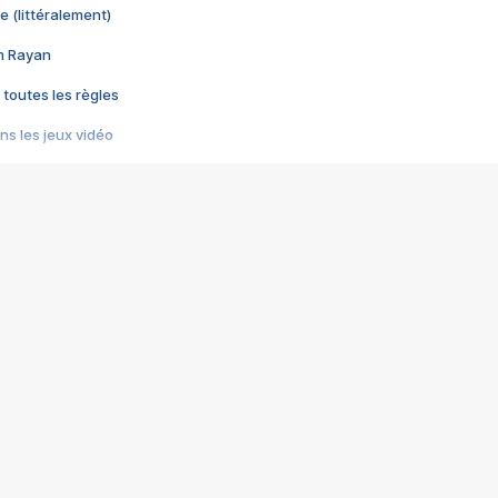
e (littéralement)
im Rayan
 toutes les règles
s les jeux vidéo
us choquant de Rockstar ? - Le scandale BULLY
e plus moche de Steam
du RÊVE tourne au CAUCHEMAR
pendant 8 heures
it… à tort
umiliés par un jeu vidéo
ire - Final Fantasy 8
ti un empire - Age of Empires
story DOFUS