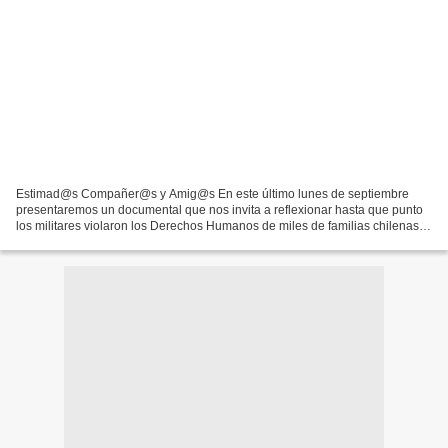
Estimad@s Compañer@s y Amig@s En este último lunes de septiembre
presentaremos un documental que nos invita a reflexionar hasta que punto
los militares violaron los Derechos Humanos de miles de familias chilenas, y
por otra parte conocer el esfuerzo que...