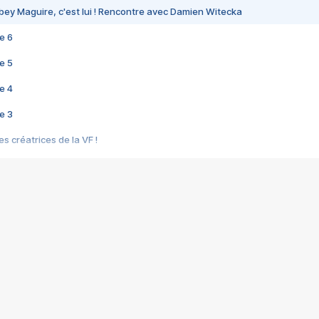
bey Maguire, c'est lui ! Rencontre avec Damien Witecka
e 6
e 5
e 4
e 3
s créatrices de la VF !
e 2
e 1
e Mektoub My Love arrive enfin ! Rencontre avec Shaïn Boumedine et Sal
i : après Toni en famille
elle réalise le bouleversant Dites lui que je l'aime
ais ! Rencontre autour de Vie privée de Rebecca Zlotowski