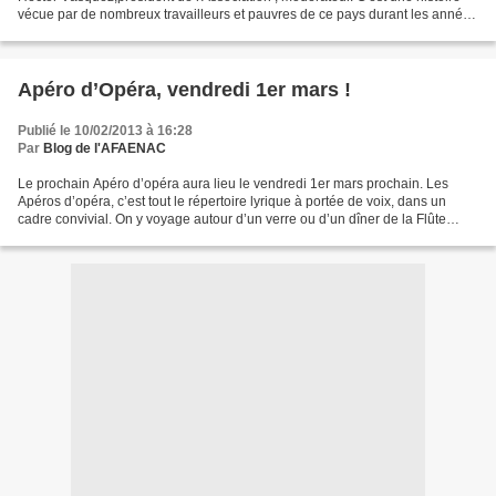
vécue par de nombreux travailleurs et pauvres de ce pays durant les années
60 et 70, qui se trouve dans...
Apéro d’Opéra, vendredi 1er mars !
Publié le 10/02/2013 à 16:28
Par
Blog de l'AFAENAC
Le prochain Apéro d’opéra aura lieu le vendredi 1er mars prochain. Les
Apéros d’opéra, c’est tout le répertoire lyrique à portée de voix, dans un
cadre convivial. On y voyage autour d’un verre ou d’un dîner de la Flûte
enchantée à Verdi, Puccini, West...