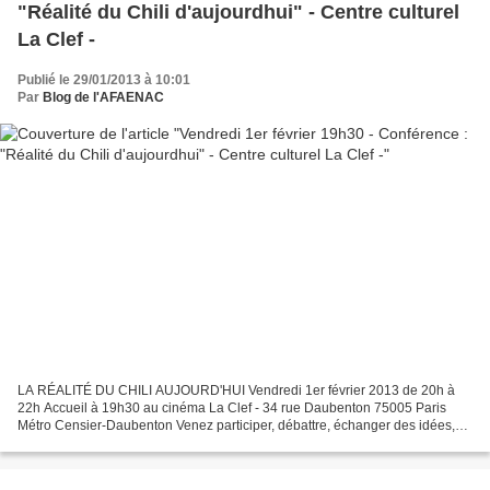
"Réalité du Chili d'aujourdhui" - Centre culturel
La Clef -
Publié le 29/01/2013 à 10:01
Par
Blog de l'AFAENAC
LA RÉALITÉ DU CHILI AUJOURD'HUI Vendredi 1er février 2013 de 20h à
22h Accueil à 19h30 au cinéma La Clef - 34 rue Daubenton 75005 Paris
Métro Censier-Daubenton Venez participer, débattre, échanger des idées,
apprendre, lors de cette soirée exceptionnelle...