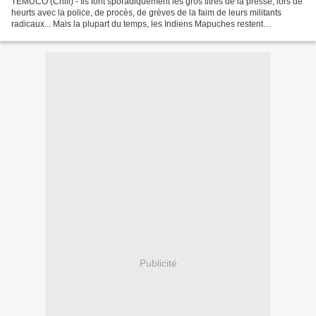
TEMUCO (Chili) - Ils font sporadiquement les gros titres de la presse, lors de
heurts avec la police, de procès, de grèves de la faim de leurs militants
radicaux... Mais la plupart du temps, les Indiens Mapuches restent
désespérément, farouchement pour...
Publicité