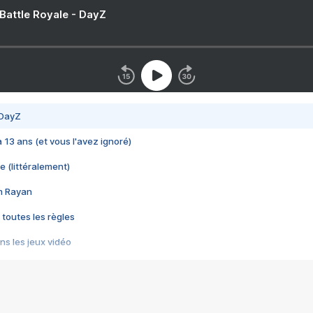
 Battle Royale - DayZ
 DayZ
 a 13 ans (et vous l'avez ignoré)
e (littéralement)
im Rayan
 toutes les règles
s les jeux vidéo
us choquant de Rockstar ? - Le scandale BULLY
e plus moche de Steam