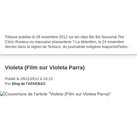
Tribune publiée le 28 novembre 2012 sur les sites Bío Bío Nacional The
Clinic Rumeur ou mauvaise plaisanterie ? La détention, le 24 novembre
dernier dans la région de Temuco, du journaliste indigène mapuchePedro
Cayuqueo Millaqueo s'apparentait, de prime...
Violeta (Film sur Violeta Parra)
Publié le 29/11/2012 à 10:15
Par
Blog de l'AFAENAC