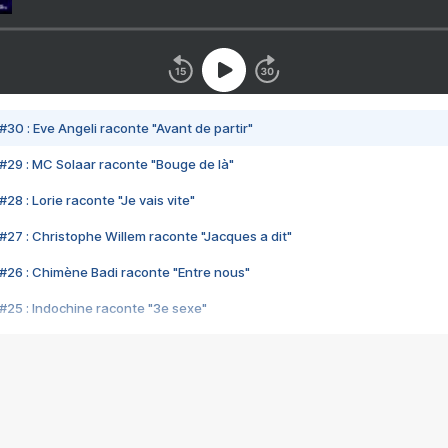
#30 : Eve Angeli raconte "Avant de partir"
#29 : MC Solaar raconte "Bouge de là"
28 : Lorie raconte "Je vais vite"
#27 : Christophe Willem raconte "Jacques a dit"
#26 : Chimène Badi raconte "Entre nous"
#25 : Indochine raconte "3e sexe"
#24 : Zaho raconte "C'est chelou"
#23 : Patrick Bruel raconte "Au café des délices"
#22 : Kyo raconte "Le chemin"