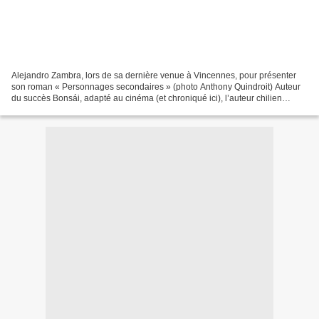
Alejandro Zambra, lors de sa dernière venue à Vincennes, pour présenter
son roman « Personnages secondaires » (photo Anthony Quindroit) Auteur
du succès Bonsái, adapté au cinéma (et chroniqué ici), l’auteur chilien
Alejandro Zambra revient en France avec...