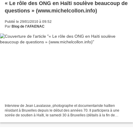
« Le rôle des ONG en Haïti soulève beaucoup de
questions » (www.michelcollon.info)
Publié le 29/01/2010 à 09:52
Par
Blog de l'AFAENAC
Interview de Jean Lavalasse, photographe et documentariste haïtien
résidant à Bruxelles depuis le début des années 70. Il participera à une
soirée de soutien à Haïti, le samedi 30 à Bruxelles (détails à la fin de
l'interview) PAR MAUD BELLON pour Investig’Act...