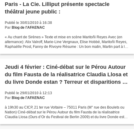
Paris - La Cie. Lilliput présente spectacle
théâtral jeune public :
Publié le 30/01/2010 à 16:38
Par
Blog de l'AFAENAC
« Au chant de Sirènes » Texte et mise en scène Maritoñi Reyes Avec (en
alternance): Alix Valroff, Marie-Line Vergnaux, Elise Hobbé, Maritoñi Reyes,
Raphaëlle Prost, Fanny de Rivoyre Résume : Un bon matin, Martin part à la
pêche accompagné de son fidèle...
Jeudi 4 février : Ciné-débat sur le Pérou Autour
du film Fausta de la réalisatrice Claudia Llosa et
du livre Donde estan ? Terreur et disparitions au
Pérou (1980 – 2000)
Publié le 29/01/2010 à 12:13
Par
Blog de l'AFAENAC
à 19h30 au CICP, 21 ter rue Voltaire – 75011 Paris (M° rue des Boulets ou
Nation) Ciné-débat sur le Pérou Autour du film Fausta de la réalisatrice
Claudia Llosa (Ours d’Or du Festival de Berlin 2009) et du livre Donde estan
? Terreur et disparitions au...