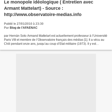
Le monopole idéologique ( Entretien avec
Armant Mattelart) - Source :
http://www.observatoire-medias.info
Publié le 27/01/2010 à 23:30
Par
Blog de l'AFAENAC
par Hernán Soto Armand Mattelart est actuellement professeur à l’Université
Paris VIII et membre de l’Observatoire français des médias [1]. Il a vécu au
Chili pendant onze ans, jusqu’au coup d’Etat militaire (1973). Il y est
retourné pour la troisième...