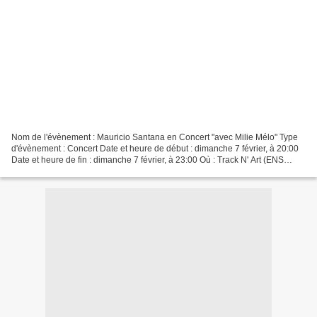
Nom de l'évènement : Mauricio Santana en Concert "avec Milie Mélo" Type
d'évènement : Concert Date et heure de début : dimanche 7 février, à 20:00
Date et heure de fin : dimanche 7 février, à 23:00 Où : Track N' Art (ENS
Cachan) Pour voir plus d'informations...