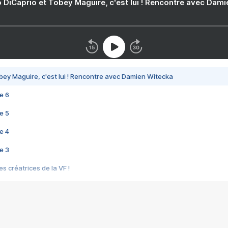
 DiCaprio et Tobey Maguire, c'est lui ! Rencontre avec Dam
bey Maguire, c'est lui ! Rencontre avec Damien Witecka
e 6
e 5
e 4
e 3
s créatrices de la VF !
e 2
e 1
e Mektoub My Love arrive enfin ! Rencontre avec Shaïn Boumedine et Sal