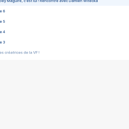
bey Maguire, c'est lui ! Rencontre avec Damien Witecka
e 6
e 5
e 4
e 3
s créatrices de la VF !
e 2
e 1
e Mektoub My Love arrive enfin ! Rencontre avec Shaïn Boumedine et Sal
i : après Toni en famille
elle réalise le bouleversant Dites lui que je l'aime
ais ! Rencontre autour de Vie privée de Rebecca Zlotowski
 de Marguerite, Grave... Rencontre avec Ella Rumpf