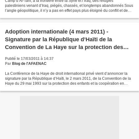
Camp d’Al-Tanf, à la frontière entre la Syrie et l’Iraq, des réfugiés
palestiniens venant d’Iraq, piégés, chassés, et longtemps abandonnés Sous
l’angle géopolitique, il n’y a pas en effet pays plus éloigné du conflit et de
l’exil qui ont été imposés aux...
Adoption internationale (4 mars 2011) -
Signature par la République d’Haïti de la
Convention de La Haye sur la protection des
enfants et la coopération en matière d’adoption
Publié le 17/03/2011 à 14:37
internationale
Par
Blog de l'AFAENAC
La Conférence de la Haye de droit international privé vient d’annoncer la
signature par la République d’Haïti, le 2 mars 2011, de la Convention de la
Haye du 29 mai 1993 sur la protection des enfants et la coopération en
matière d’adoption internationale....