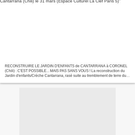
RECONSTRUIRE LE JARDIN D'ENFANTS de CANTARRANA à CORONEL
(Chili) : C'EST POSSIBLE... MAIS PAS SANS VOUS ! La reconstruction du
Jardin d'enfants/Crèche Cantarrana, rasé suite au tremblement de terre du
27 février 2010, alors qu'il venait d'être inauguré...