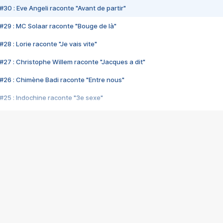
#30 : Eve Angeli raconte "Avant de partir"
#29 : MC Solaar raconte "Bouge de là"
28 : Lorie raconte "Je vais vite"
#27 : Christophe Willem raconte "Jacques a dit"
#26 : Chimène Badi raconte "Entre nous"
#25 : Indochine raconte "3e sexe"
#24 : Zaho raconte "C'est chelou"
#23 : Patrick Bruel raconte "Au café des délices"
#22 : Kyo raconte "Le chemin"
#21 : Nolwenn Leroy raconte "Cassé"
#20 : Patrick Hernandez raconte "Born to be alive"
#19 : Lorie raconte "Près de moi"