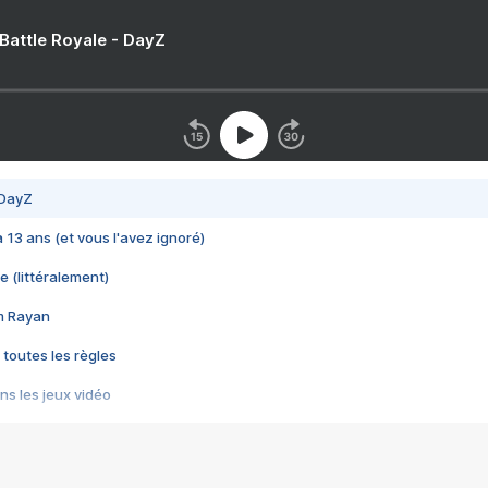
 Battle Royale - DayZ
 DayZ
 a 13 ans (et vous l'avez ignoré)
e (littéralement)
im Rayan
 toutes les règles
s les jeux vidéo
us choquant de Rockstar ? - Le scandale BULLY
e plus moche de Steam