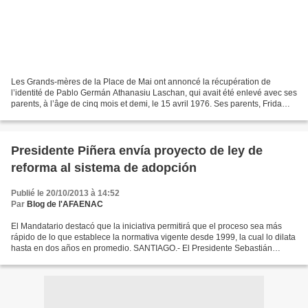
Les Grands-mères de la Place de Mai ont annoncé la récupération de
l’identité de Pablo Germán Athanasiu Laschan, qui avait été enlevé avec ses
parents, à l’âge de cinq mois et demi, le 15 avril 1976. Ses parents, Frida
Laschan Mellado et Angel Athanasiu...
Presidente Piñera envía proyecto de ley de
reforma al sistema de adopción
Publié le 20/10/2013 à 14:52
Par
Blog de l'AFAENAC
El Mandatario destacó que la iniciativa permitirá que el proceso sea más
rápido de lo que establece la normativa vigente desde 1999, la cual lo dilata
hasta en dos años en promedio. SANTIAGO.- El Presidente Sebastián
Piñera, junto a la ministra de Justicia,...