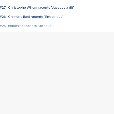
#27 : Christophe Willem raconte "Jacques a dit"
#26 : Chimène Badi raconte "Entre nous"
#25 : Indochine raconte "3e sexe"
#24 : Zaho raconte "C'est chelou"
#23 : Patrick Bruel raconte "Au café des délices"
#22 : Kyo raconte "Le chemin"
#21 : Nolwenn Leroy raconte "Cassé"
#20 : Patrick Hernandez raconte "Born to be alive"
#19 : Lorie raconte "Près de moi"
#18 : Michael Jones raconte "A nos actes manqués" (avec Jean-Jacque
#17 : Khaled raconte "Aïcha"
#16 : Corneille raconte "Parce qu'on vient de loin"