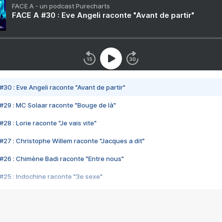
FACE A - un podcast Purecharts
FACE A #30 : Eve Angeli raconte "Avant de partir"
#30 : Eve Angeli raconte "Avant de partir"
#29 : MC Solaar raconte "Bouge de là"
28 : Lorie raconte "Je vais vite"
#27 : Christophe Willem raconte "Jacques a dit"
#26 : Chimène Badi raconte "Entre nous"
#25 : Indochine raconte "3e sexe"
#24 : Zaho raconte "C'est chelou"
#23 : Patrick Bruel raconte "Au café des délices"