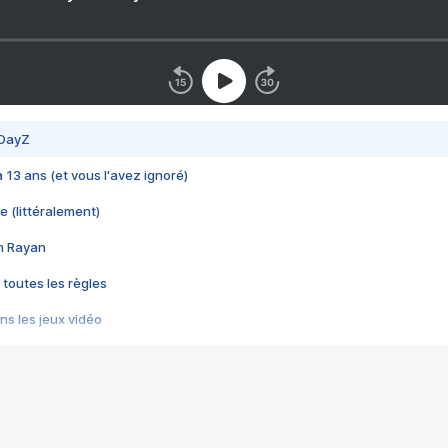
 DayZ
 a 13 ans (et vous l'avez ignoré)
e (littéralement)
im Rayan
 toutes les règles
s les jeux vidéo
us choquant de Rockstar ? - Le scandale BULLY
e plus moche de Steam
du RÊVE tourne au CAUCHEMAR