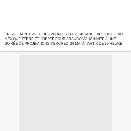
EN SOLIDARITÉ AVEC DES PEUPLES EN RÉSISTANCE AU CHILI ET AU
MEXIQUE TERRE ET LIBERTÉ POUR ARAUCO VOUS INVITE À UNE
SOIRÉE DE PROJECTIONS MERCREDI 29 MAI À PARTIR DE 19 HEURES
AU CENTRE CULTUREL - CINEMA LA CLEF 21 RUE DE LA CLEF 75005
PARIS (Mo Censier...