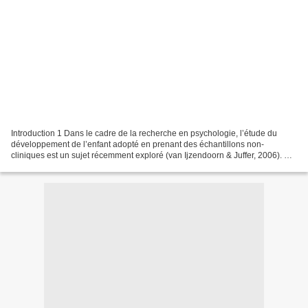
Introduction 1 Dans le cadre de la recherche en psychologie, l’étude du
développement de l’enfant adopté en prenant des échantillons non-
cliniques est un sujet récemment exploré (van Ijzendoorn & Juffer, 2006). De
même, l’expérience de la paternité adoptive,...