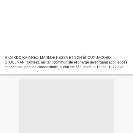
RICARDO RAMIREZ, MATILDE PESSA ET SON ÉPOUX JACOBO
STOULMAN Ramirez, militant communiste et chargé de l'organisation et des
finances du parti en clandestinité, aurait été séquestré le 16 mai 1977 avec
deux autres Chiliens et cinq Argentins. [ Cliquez...