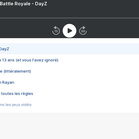
 Battle Royale - DayZ
 DayZ
 a 13 ans (et vous l'avez ignoré)
e (littéralement)
im Rayan
 toutes les règles
s les jeux vidéo
us choquant de Rockstar ? - Le scandale BULLY
e plus moche de Steam
du RÊVE tourne au CAUCHEMAR