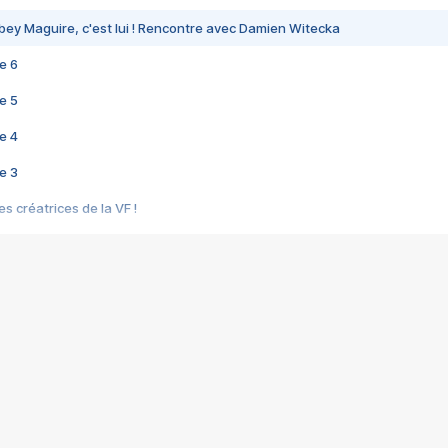
bey Maguire, c'est lui ! Rencontre avec Damien Witecka
e 6
e 5
e 4
e 3
s créatrices de la VF !
e 2
e 1
e Mektoub My Love arrive enfin ! Rencontre avec Shaïn Boumedine et Sal
i : après Toni en famille
elle réalise le bouleversant Dites lui que je l'aime
ais ! Rencontre autour de Vie privée de Rebecca Zlotowski