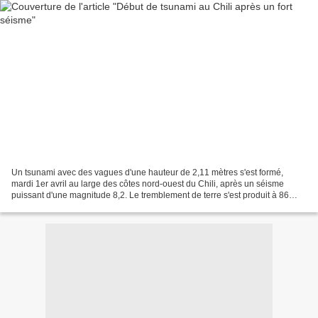
Un tsunami avec des vagues d'une hauteur de 2,11 mètres s'est formé,
mardi 1er avril au large des côtes nord-ouest du Chili, après un séisme
puissant d'une magnitude 8,2. Le tremblement de terre s'est produit à 86
kilomètres au large de la ville d'Iquique,...