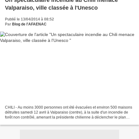
Un spectaculaire incendie au Chili menace
Valparaiso, ville classée à l'Unesco
Publié le 13/04/2014 à 08:52
Par
Blog de l'AFAENAC
CHILI - Au moins 3000 personnes ont été évacuées et environ 500 maisons
détruites samedi 12 avril à Valparaiso (centre), à la suite d'un incendie de
forêt non contrôlé, amenant la présidente chilienne à déclencher le plan
catastrophe. Après avoir éclaté...