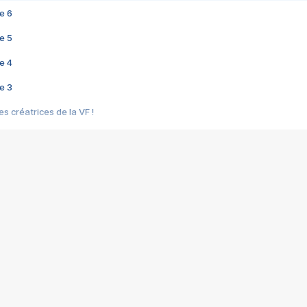
e 6
e 5
e 4
e 3
s créatrices de la VF !
e 2
e 1
e Mektoub My Love arrive enfin ! Rencontre avec Shaïn Boumedine et Sal
i : après Toni en famille
elle réalise le bouleversant Dites lui que je l'aime
ais ! Rencontre autour de Vie privée de Rebecca Zlotowski
 de Marguerite, Grave... Rencontre avec Ella Rumpf